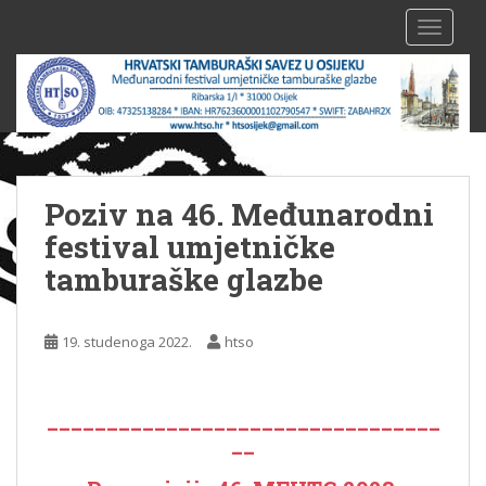
S
TOGGLE
k
i
p
t
o
m
a
Poziv na 46. Međunarodni
i
n
festival umjetničke
c
tamburaške glazbe
o
n
t
19. studenoga 2022.
htso
e
n
t
_________________________________
__