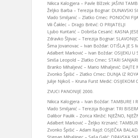
Nikica Kalogjera – Pavle Blžzek: JAŠINI TAM
Željko Barba – Terezija Bognar: DUNAVSKI 
Vlado Smiljanić – Zlatko Crnec: PONOĆNI FI
Vili Čaklec – Drago Britvić: O PRIJATELJI
Ljubo Kuntarić – Dobriša Cesarić: KASNA JES
Zdravko Šljivac – Terezija Bognar: SLAV
Šima Jovanovac – Ivan Boždar: OTIŠLA JE 
Adalbert Marković – Ivan Boždar: OSIJEKU 
Siniša Leopold – Zlatko Crnec: STARI SANJAR
Branko Mihaljević – Mario Mihaljević: DAJ
Zvonko Špišić – Zlatko Crnec: DUNJA IZ ROY
Julije Njikoš – Kruna Furst Medić: OSIJEKOM
ZVUCI PANONIJE 2000.
Nikica Kalogjera – Ivan Boždar: TAMBURE I
Vlado Smiljanić – Terezija Bognar: TRI BI
Dalibor Paulik – Zorica Klinžić: NJEŽNO, N
Adalbert Marković – Željko Krznarić: TAMBU
Zvonko Špišić – Adam Rajzl: OSJEČKA BALA
Stjepan Mihaljinec – Saša Galić: DRAVSKA S