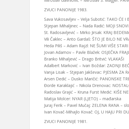
Miroslav Gavrilović – Miroslav S. Magjer: 
ZVUCI PANONIJE 1983.
Sava Vukosavljev – Velja Subotić: TAKO ĆE I 
Stjepan Mihaljinec – Nada Radić: MOJI SNOVI
St. Radosavljević – Mirko Jirsak: KRAJ BED
Vili Čaklec – Anto Gardaš: ŠTO JE BILO NE V
Heda Piliš – Adam Rajzl: NE ŠUMI VIŠE STAR
Jovan Adamov – Pavle Blažek: OSJEČKA FRAJ
Branko Mihaljević – Drago Britvić: VLAKAŠI
Adalbert Marković – Ivan Boždar: ZADNJI BE
Vanja Lisak – Stjepan Jakševac: PJESMA ZA 
Arsen Dedić – Dusko Maričić: PANONSKE TR
Đorde Karaklajić – Nikola Drenovac: NOSTAL
Radoslav Grajić – Kruna Furst Medić: KIŠE N
Matija Molcer: NYAR (LJETO) – mađarska
Juraj Ferik – Pavel Mučaj: ZELENA RANA – sl
Ivan Kovač-Mihajlo Kovač: OJ, U HAJU PRI D
ZVUCI PANONIJE 1981.