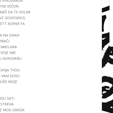
ROG VINOGRADA
ETNE VEČERI
 ZNAŠ DA TE VOLIM
HANT GOSPOĐICE,
LETT KOPAR FA
KA NA DRAVI
VIRAČI
Z MASLARA
 TVOJE IME
E U VUKOVARU
ENČANJA TVOG
AM VAM DUSU
A DUŠE MOJE
 IDU SATI
IH STREHA
A IZ MOG GRADA