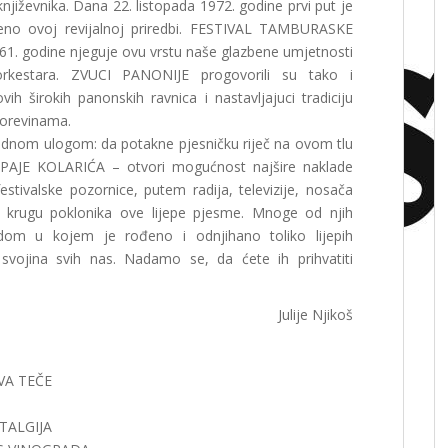
njiževnika. Dana 22. listopada 1972. godine prvi put je
no ovoj revijalnoj priredbi. FESTIVAL TAMBURASKE
1. godi­ne njeguje ovu vrstu naše glazbene umjetnosti
rkestara. ZVUCI PANONIJE progovorili su tako i
h širokih panonskih ravnica i nastavljajuci tradiciju
vorevinama.
jednom ulogom: da potakne pjesničku riječ na ovom tlu
 PAJE KOLARIĆA – otvori mogućnost najšire naklade
stivalske pozornice, putem radija, televizije, nosača
m krugu poklonika ove lijepe pjesme. Mnoge od njih
dom u kojem je rođeno i odnjihano toliko lijepih
svojina svih nas. Nadamo se, da ćete ih prihvatiti
Julije Njikoš
AVA TEČE
STALGIJA