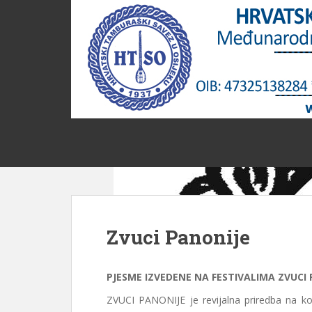
S
k
i
p
t
o
m
a
i
n
c
o
n
t
Zvuci Panonije
e
n
t
PJESME IZVEDENE NA FESTIVALIMA ZVUCI 
ZVUCI PANONIJE je revijalna priredba na 