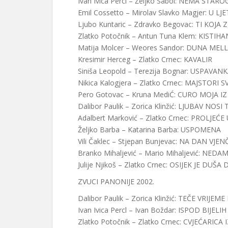
Ivan Ivica Percl – Željko Sabol: NEMA STA
Emil Cossetto – Mirolav Slavko Magjer: U LJ
Ljubo Kuntaric – Zdravko Begovac: TI KOJA
Zlatko Potočnik – Antun Tuna Klem: KISTI
Matija Molcer – Weores Sandor: DUNA MEL
Kresimir Herceg – Zlatko Crnec: KAVALIR
Siniša Leopold – Terezija Bognar: USPAVAN
Nikica Kalogjera – Zlatko Crnec: MAJSTORI S
Pero Gotovac – Kruna MediĆ: CURO MOJA I
Dalibor Paulik – Zorica Klinžić: LJUBAV NOSI
Adalbert Marković – Zlatko Crnec: PROLJEĆ
Željko Barba – Katarina Barba: USPOMENA
Vili Čaklec – Stjepan Bunjevac: NA DAN VJ
Branko Mihaljević – Mario Mihaljević: NED
Julije Njikoš – Zlatko Crnec: OSIJEK JE DUŠ
ZVUCI PANONIJE 2002.
Dalibor Paulik – Zorica Klinžić: TEČE VRIJEME
Ivan Ivica Percl – Ivan Boždar: ISPOD BIJEL
Zlatko Potočnik – Zlatko Crnec: CVJEĆARIC