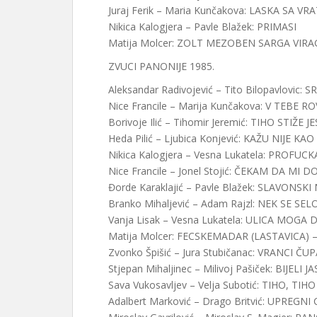
Juraj Ferik – Maria Kunčakova: LASKA SA VRA
Nikica Kalogjera – Pavle Blažek: PRIMASI
Matija Molcer: ZOLT MEZOBEN SARGA VIRA
ZVUCI PANONIJE 1985.
Aleksandar Radivojević – Tito Bilopavlovic:
Nice Francile – Marija Kunčakova: V TEBE RO
Borivoje Ilić – Tihomir Jeremić: TIHO STIŽE J
Heda Pilić – Ljubica Konjević: KAŽU NIJE KA
Nikica Kalogjera – Vesna Lukatela: PROFU
Nice Francile – Jonel Stojić: ČEKAM DA MI 
Đorde Karaklajić – Pavle Blažek: SLAVONSKI
Branko Mihaljević – Adam Rajzl: NEK SE SE
Vanja Lisak – Vesna Lukatela: ULICA MOGA 
Matija Molcer: FECSKEMADAR (LASTAVICA) 
Zvonko Špišić – Jura Stubičanac: VRANCI Č
Stjepan Mihaljinec – Milivoj Pašiček: BIJELI J
Sava Vukosavljev – Velja Subotić: TIHO, TI
Adalbert Marković – Drago Britvić: UPREGN