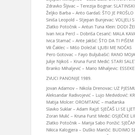
Zdravko Šljivac – Terezija Bognar: SLATINS
Željko Barba – Anto Gardaš: ŠTO JE PROŠLO
Siniša Leopold – Stjepan Bunjevac: VOLJELI
Zlatko Potočnik – Antun Tuna Klein: DODI ŽE
Ivan Ivica Percl – Dobriša Cesarić: MALA KA
Ivica Stamač – Ante Jakšić: ŠTO DA TI PIŠEM
Vili Čaklec – Mišo Doležal: LJUBI ME NOĆAS
Pero Gotovac – Fayo Buljubašić: RANO MOJ
Julije Njikoš – Kruna Furst Medić: STARI SAL
Branko Mihaljević – Mario Mihaljevic: ESSEK
ZVUCI PANONIJE 1989.
Jovan Adamov – Nikola Drenovac: UZ PJESM
Aleksandar Radivojević – Lujo Medvidović: K
Matija Molcer: OROMTANC – mađarska
Slavko Suklar – Adam Rajzl: SJEČAŠ LI SE LJE
Zoran Mulić – Kruna Furst Medić: OSJEČKE LI
Zlatko Potočnik – Marija Sabo Ponžić: SJEČ
Nikica Kalogjera – Duško Maričić: BUDIMO 