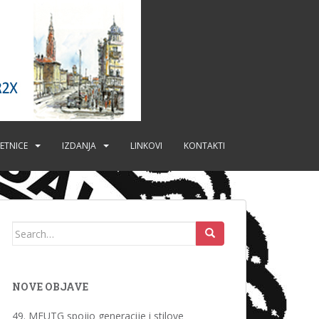
ETNICE
IZDANJA
LINKOVI
KONTAKTI
Search
for:
NOVE OBJAVE
49. MFUTG spojio generacije i stilove