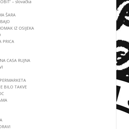
ROBIT’ – slovačka
IMA ŠARA
 BAJO
 MOMAK IZ OSIJEKA
O
A PRICA
NJENA CASA RUJNA
VI
 SUPERMARKETA
IJE BILO TAKVE
OC
SAMA
KA
 DRAVI