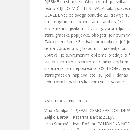
PJESME na stihove naših poznatih pjesnika i k
jedno CIJELO VEČE FESTIVALA bilo posvece
GLAZBE već od svoga osnutka 23, travnja 196
na programima koncerata tamburaških o
suvremenim jezikom, živim govorom ljudi ovi
stare gradske popijevke, obogatili je novim t
Tako je značenje Festivala produbljeno još 
te da združenu s glazbom – nastavlja put
uputivši je suvremenim oblicima predaje s fe
zvuka i raznim tiskanim edicijama najšire
inspirirane su neposredno OSIJEKOM, gra
starogradskih napjeva sto su još i danas 
jednakom ljubavlju s kakvom su i stvarane.
ZVUCI PANONIJE 2003.
Vlado Smiljanić: PJEVAT ĆEMO SVE DOK DR
Željko Barba – Katarina Barba: ŽELJA
Ivica Stamač – Ivan Boždar: PANONSKA NO