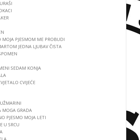
BURAŠI
SOKACI
JAKER
EN
ONIJO MOJA PJESMOM ME PROBUDI
S MARTOM JEDNA LJUBAV ČISTA
U SPOMEN
I
TE MENI SEDAM KONJA
ALA
 CVJETALO CVIJEĆE
 RUŽMARINI
SERA MOGA GRADA
JEŽNO PJESMO MOJA LETI
RE U SRCU
DA
KELA