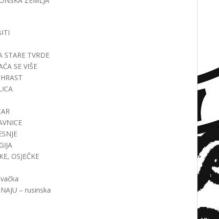
PANONSKA ZEMLJA
BITI
EMA STARE TVRDE
RAĆA SE VIŠE
I HRAST
LICA
ĆAR
RAVNICE
ESNJE
GIJA
EKE, OSJEČKE
ovačka
UNAJU – rusinska