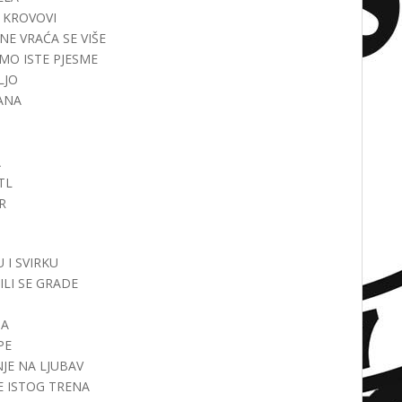
KI KROVOVI
 NE VRAĆA SE VIŠE
 SMO ISTE PJESME
LJO
VANA
A
ETL
ER
U I SVIRKU
RILI SE GRADE
TA
PE
ANJE NA LJUBAV
SE ISTOG TRENA