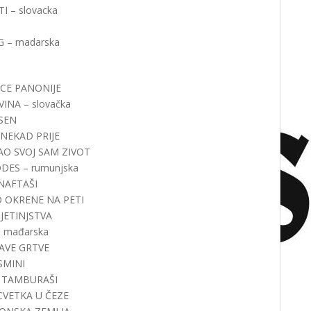
TI – slovacka
G – madarska
 SRCE PANONIJE
VINA – slovačka
ESEN
O NEKAD PRIJE
CKAO SVOJ SAM ZIVOT
DODES – rumunjska
 NAFTAŠI
LO OKRENE NA PETI
DJETINJSTVA
– mađarska
UPAVE GRTVE
ASMINI
HO TAMBURAŠI
I CVETKA U ČEZE