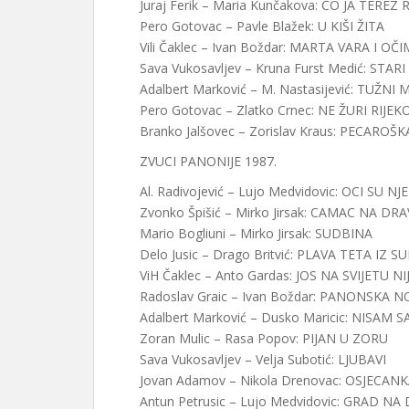
Juraj Ferik – Maria Kunčakova: ČO JA TEREZ 
Pero Gotovac – Pavle Blažek: U KIŠI ŽITA
Vili Čaklec – Ivan Boždar: MARTA VARA I OČ
Sava Vukosavljev – Kruna Furst Medić: STARI
Adalbert Marković – M. Nastasijević: TUŽNI
Pero Gotovac – Zlatko Crnec: NE ŽURI RIJEK
Branko Jalšovec – Zorislav Kraus: PECAROŠK
ZVUCI PANONIJE 1987.
Al. Radivojević – Lujo Medvidovic: OCI SU 
Zvonko Špišić – Mirko Jirsak: CAMAC NA DRA
Mario Bogliuni – Mirko Jirsak: SUDBINA
Delo Jusic – Drago Britvić: PLAVA TETA IZ
ViH Čaklec – Anto Gardas: JOS NA SVIJETU N
Radoslav Graic – Ivan Boždar: PANONSKA N
Adalbert Marković – Dusko Maricic: NISAM 
Zoran Mulic – Rasa Popov: PIJAN U ZORU
Sava Vukosavljev – Velja Subotić: LJUBAVI
Jovan Adamov – Nikola Drenovac: OSJECAN
Antun Petrusic – Lujo Medvidovic: GRAD NA