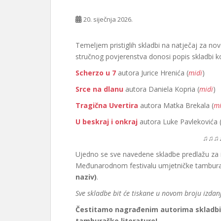
20. siječnja 2026.
Temeljem pristiglih skladbi na natječaj za no
stručnog povjerenstva donosi popis skladbi koj
Scherzo u 7
autora Jurice Hrenića (
midi
)
Srce na dlanu
autora Daniela Kopria (
midi
)
Tragična Uvertira
autora Matka Brekala (
mi
U beskraj i onkraj
autora Luke Pavlekovića 
♫♫♫
Ujedno se sve navedene skladbe predlažu za i
Međunarodnom festivalu umjetničke tambur
naziv)
.
Sve skladbe bit će tiskane u novom broju izda
Čestitamo nagrađenim autorima skladbi n
tamburaške literature!