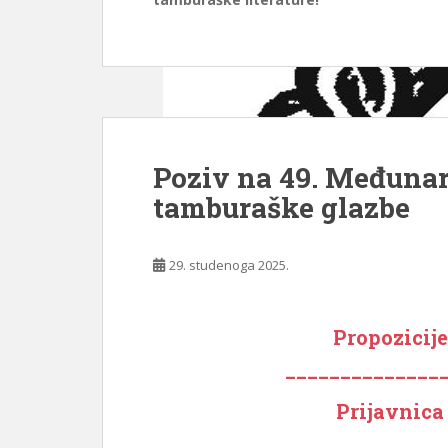
Poziv na 49. Međunar
tamburaške glazbe
29. studenoga 2025.
Propozicij
______________
Prijavnica
______________