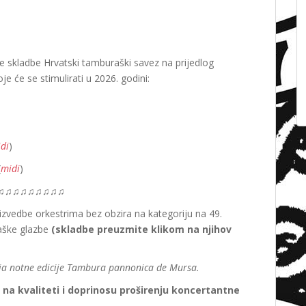
ve skladbe Hrvatski tamburaški savez na prijedlog
e će se stimulirati u 2026. godini:
di
)
(
midi
)
♫♫♫♫♫♫♫♫♫
zvedbe orkestrima bez obzira na kategoriju na 49.
aške glazbe
(skladbe preuzmite klikom na njihov
nja notne edicije Tambura pannonica de Mursa.
a kvaliteti i doprinosu proširenju koncertantne