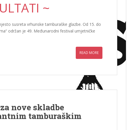
ULTATI ~
jesto susreta vrhunske tamburaške glazbe. Od 15. do
žma“ održan je 49. Međunarodni festival umjetničke
READ MORE
za nove skladbe
tantnim tamburaškim