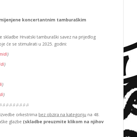
amijenjene koncertantnim tamburaškim
ve skladbe Hrvatski tamburaški savez na prijedlog
e će se stimulirati u 2025. godini:
midi
)
di
)
i
)
di
)
♫♫♫♫♫♫♫♫♫
 izvedbe orkestrima
bez obzira na kategoriju
na 48.
aške glazbe
(skladbe preuzmite klikom na njihov