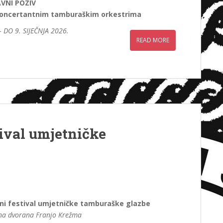
AVNI POZIV
koncertantnim tamburaškim orkestrima
 DO 9. SIJEČNJA 2026.
READ MORE
ival umjetničke
ni festival umjetničke tamburaške glazbe
tna dvorana Franjo Krežma