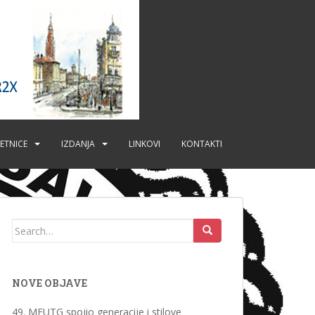
ETNICE
IZDANJA
LINKOVI
KONTAKTI
Search
for:
NOVE OBJAVE
49. MFUTG spojio generacije i stilove