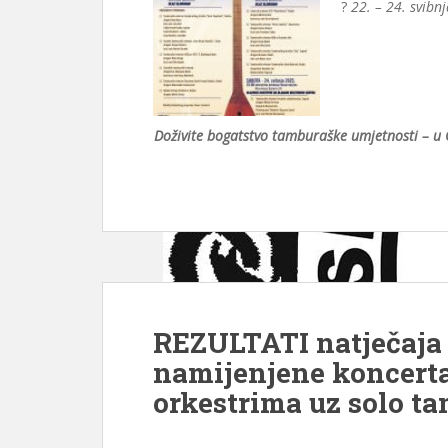
?
22. – 24. svibn
Doživite bogatstvo tamburaške umjetnosti – u 
REZULTATI natječaja 
namijenjene koncer
orkestrima uz solo t