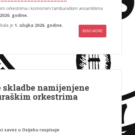
škim orkestrima i komornim tamburaškim ansamblima
 2026. godine.
mbala je
1. ožujka 2026. godine.
READ MORE
 skladbe namijenjene
raškim orkestrima
i savez u Osijeku raspisuje