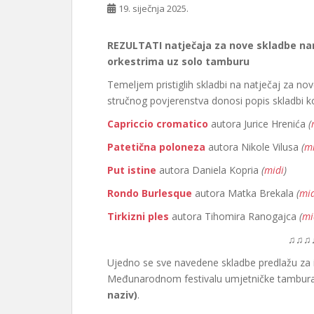
19. siječnja 2025.
REZULTATI natječaja za nove skladbe n
orkestrima uz solo tamburu
Temeljem pristiglih skladbi na natječaj za no
stručnog povjerenstva donosi popis skladbi koj
Capriccio cromatico
autora Jurice Hrenića
(
Patetična poloneza
autora Nikole Vilusa
(
mi
Put istine
autora Daniela Kopria
(
midi
)
Rondo Burlesque
autora Matka Brekala
(
mid
Tirkizni ples
autora Tihomira Ranogajca
(
mi
♫♫♫
Ujedno se sve navedene skladbe predlažu za
Međunarodnom festivalu umjetničke tambur
naziv)
.