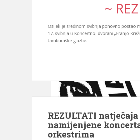
~ REZ
Osijek je sredinom svibnja ponovno postao m
17. svibnja u Koncertnoj dvorani „Franjo Kre
tamburaške glazbe.
REZULTATI natječaja 
namijenjene koncer
orkestrima