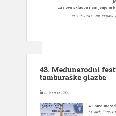
J
za nove skladbe namijenjene 
ROK PODNOŠENJE PRIJAVE –
48. Međunarodni fest
tamburaške glazbe
25. travnja 2025.
48. Međunarod
?
Osijek, Koncer