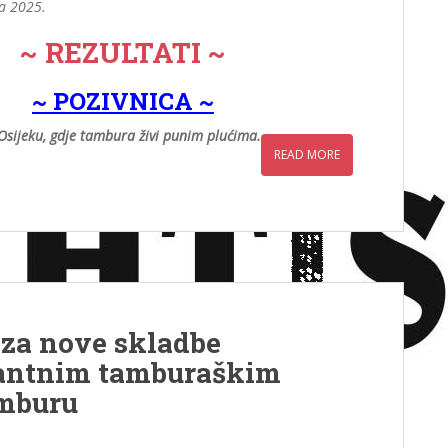
ja 2025.
~ REZULTATI ~
~ POZIVNICA ~
Osijeku, gdje tambura živi punim plućima.
READ MORE
za nove skladbe
tantnim tamburaškim
amburu