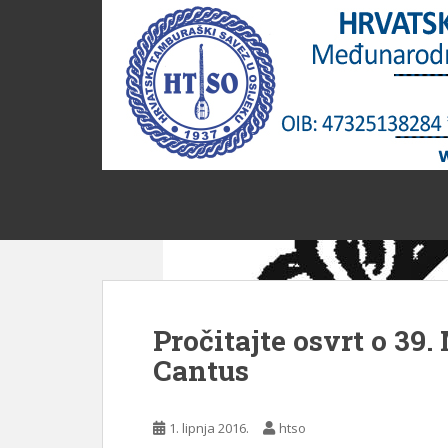
S
k
i
p
t
o
m
a
i
n
c
o
n
t
Pročitajte osvrt o 39
e
n
Cantus
t
1. lipnja 2016.
htso