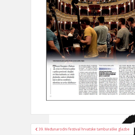
Navigacija
39. Međunarodni festival hrvatske tamburaške glazbe