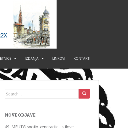
ETNICE
IZDANJA
LINKOVI
KONTAKTI
Search
for:
NOVE OBJAVE
49. MFUTG spojio generacije i stilove