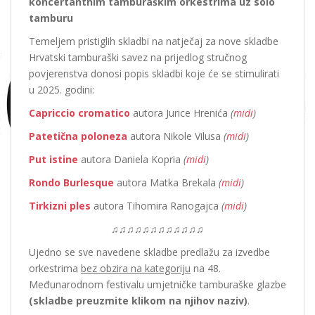
koncertantnim tamburaškim orkestrima uz solo
tamburu
Temeljem pristiglih skladbi na natječaj za nove skladbe
Hrvatski tamburaški savez na prijedlog stručnog
povjerenstva donosi popis skladbi koje će se stimulirati
u 2025. godini:
Capriccio cromatico
autora Jurice Hrenića
(
midi
)
Patetična poloneza
autora Nikole Vilusa
(
midi
)
Put istine
autora Daniela Kopria
(
midi
)
Rondo Burlesque
autora Matka Brekala
(
midi
)
Tirkizni ples
autora Tihomira Ranogajca
(
midi
)
♫♫♫♫♫♫♫♫♫♫♫♫
Ujedno se sve navedene skladbe predlažu za izvedbe
orkestrima
bez obzira na kategoriju
na 48.
Međunarodnom festivalu umjetničke tamburaške glazbe
(skladbe preuzmite klikom na njihov naziv)
.