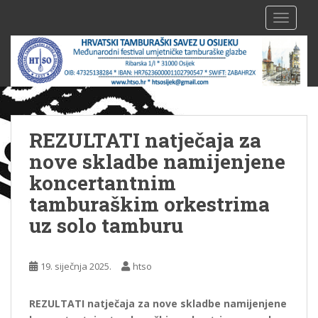
S
TOGGLE
k
i
p
t
o
m
a
REZULTATI natječaja za
i
n
nove skladbe namijenjene
c
koncertantnim
o
tamburaškim orkestrima
n
uz solo tamburu
t
e
n
19. siječnja 2025.
htso
t
REZULTATI natječaja za nove skladbe namijenjene