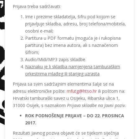
Prijava treba sadržavati:
Ime i prezime skladatelja, šifru pod kojom se
prijavljuje skladba, adresu, broj telefona/mobitela,
osobni e-mail;
Partitura u PDF formatu (moguća je i rukopisna
partitura) bez imena autora, ali s naznačenom
šifrom;
Audio/Midi/MP3 zapis skladbe.
Naznaku je li skladba namjenjena tamburaškim
orkestrima mlađeg ili starijeg uzrasta
Prijava sa svim sadržajnim elementima šalje se na
adresu elektroničke pošte:
mfutg@htso.hr
ili poštom na:
Hrvatski tamburaški savez u Osijeku, Ribarska ulica 1,
31000 Osijek, s naznakom
Prijava skladbe na Javni poziv
.
ROK PODNOŠENJE PRIJAVE – DO 22. PROSINCA
2017.
Rezultati Javnog poziva objavit će se tijekom siječnja