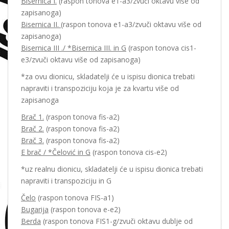
Bisernica I.
(raspon tonova e1-a3/zvuči oktavu više od
zapisanoga)
Bisernica II.
(raspon tonova e1-a3/zvuči oktavu više od
zapisanoga)
Bisernica III ./ *Bisernica III. in G
(raspon tonova cis1-
e3/zvuči oktavu više od zapisanoga)
*za ovu dionicu, skladatelji će u ispisu dionica trebati
napraviti i transpoziciju koja je za kvartu više od
zapisanoga
Brač 1.
(raspon tonova fis-a2)
Brač 2.
(raspon tonova fis-a2)
Brač 3.
(raspon tonova fis-a2)
E brač / *Čelović in G
(raspon tonova cis-e2)
*uz realnu dionicu, skladatelji će u ispisu dionica trebati
napraviti i transpoziciju in G
Čelo
(raspon tonova FIS-a1)
Bugarija
(raspon tonova e-e2)
Berda
(raspon tonova FIS1-g/zvuči oktavu dublje od