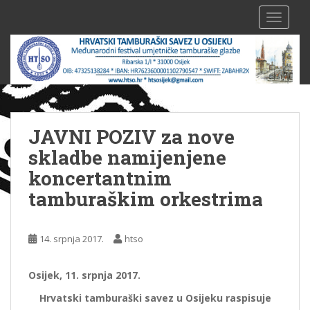
S
TOGGLE
k
i
p
t
o
m
a
JAVNI POZIV za nove
i
n
skladbe namijenjene
c
koncertantnim
o
tamburaškim orkestrima
n
t
e
14. srpnja 2017.
htso
n
t
Osijek, 11. srpnja 2017.
Hrvatski tamburaški savez u Osijeku raspisuje