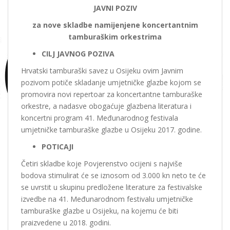
JAVNI POZIV
za nove skladbe namijenjene koncertantnim
tamburaškim orkestrima
CILJ JAVNOG POZIVA
Hrvatski tamburaški savez u Osijeku ovim Javnim
pozivom potiče skladanje umjetničke glazbe kojom se
promovira novi repertoar za koncertantne tamburaške
orkestre, a nadasve obogaćuje glazbena literatura i
koncertni program 41. Međunarodnog festivala
umjetničke tamburaške glazbe u Osijeku 2017. godine.
POTICAJI
Četiri skladbe koje Povjerenstvo ocijeni s najviše
bodova stimulirat će se iznosom od 3.000 kn neto te će
se uvrstit u skupinu predložene literature za festivalske
izvedbe na 41. Međunarodnom festivalu umjetničke
tamburaške glazbe u Osijeku, na kojemu će biti
praizvedene u 2018. godini.