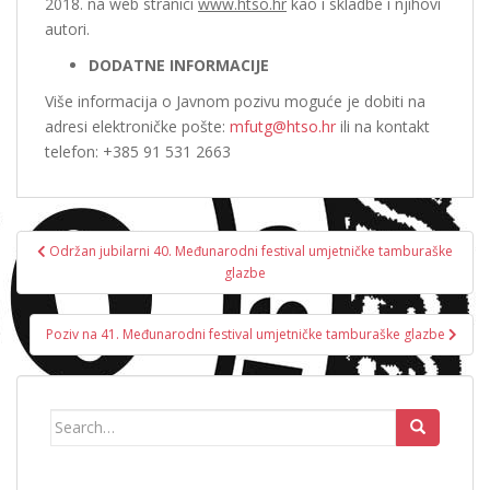
2018. na web stranici
www.htso.hr
kao i skladbe i njihovi
autori.
DODATNE INFORMACIJE
Više informacija o Javnom pozivu moguće je dobiti na
adresi elektroničke pošte:
mfutg@htso.hr
ili na kontakt
telefon: +385 91 531 2663
Navigacija
Održan jubilarni 40. Međunarodni festival umjetničke tamburaške
objava
glazbe
Poziv na 41. Međunarodni festival umjetničke tamburaške glazbe
Search
for: