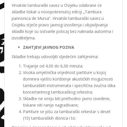
Hrvatski tamburaški savez u Osijeku odabrane će
skladbe tiskat u novopokrenutoj ediciji „Tambura
pannonica de Mursa“. Hrvatski tamburaški savez u
Osijeku stječe pravo javnog izvođenja i objavljivanja
skladbi koje su ostvarile poticaj bez naknada autorima i
izvoditeljima.
ZAHTJEVI JAVNOG POZIVA
Skladbe trebaju udovoljiti sljedećim zahtjevima:
Trajanje od 4,00 do 6,00 minuta;
Visoka umjetnička vrijednost partiture u kojoj
dominira vješto korištenje akustičkih mogućnosti
tamburaških instrumenata i specifična zvučna slika
koncertantnog tamburaškog orkestra;
Skladbe ne smiju biti prethodno javno izvedene,
tiskane niti ranije nagrađivane;
Partiture se pišu za tamburaški orkestar s deset
(10) tamburaških dionica i to: